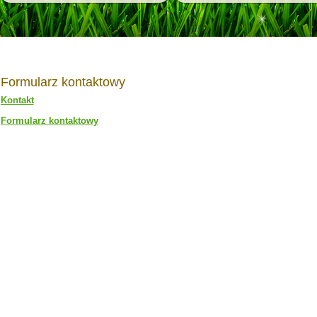
Formularz kontaktowy
Kontakt
Formularz kontaktowy
Wyślij list. Wymagane jest wypełnienie wszystkich pól oznaczonych gwiazdką *.
Nazwa
*
Email
*
Temat
*
Wiadomość
*