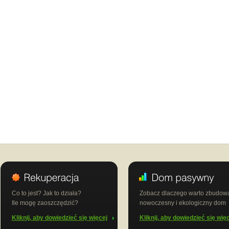
Wyślij do siebie kopię
Wyślij list
Co to jest? Jak to działa?
Zobacz dlaczego warto zbudow
Ile mogę zaoszczędzić?
nowoczesny i ekologiczny dom
Kliknij, aby dowiedzieć się więcej
Kliknij, aby dowiedzieć się wię