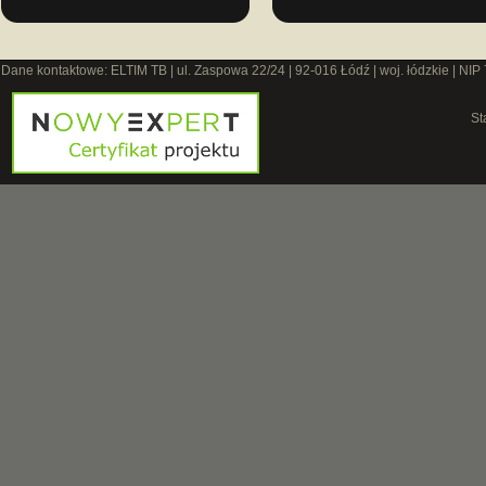
Dane kontaktowe: ELTIM TB | ul. Zaspowa 22/24 | 92-016 Łódź | woj. łódzkie | NIP
St
O 