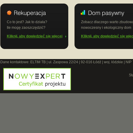
Co to jest? Jak to działa?
Zobacz dlaczego warto zbudow
Ile mogę zaoszczędzić?
nowoczesny i ekologiczny dom
Kliknij, aby dowiedzieć się więcej
Kliknij, aby dowiedzieć się wię
Dane kontaktowe: ELTIM TB | ul. Zaspowa 22/24 | 92-016 Łódź | woj. łódzkie | NIP
St
O 