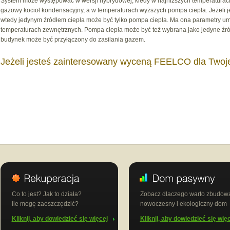
System może występować w wersji hybrydowej, kiedy w najniższych temperatura
gazowy kocioł kondensacyjny, a w temperaturach wyższych pompa ciepła. Jeżeli 
wtedy jedynym źródłem ciepła może być tylko pompa ciepła. Ma ona parametry um
temperaturach zewnętrznych. Pompa ciepła może być też wybrana jako jedyne źródł
budynek może być przyłączony do zasilania gazem.
Jeżeli jesteś zainteresowany wyceną FEELCO dla Twoj
Co to jest? Jak to działa?
Zobacz dlaczego warto zbudow
Ile mogę zaoszczędzić?
nowoczesny i ekologiczny dom
Kliknij, aby dowiedzieć się więcej
Kliknij, aby dowiedzieć się wię