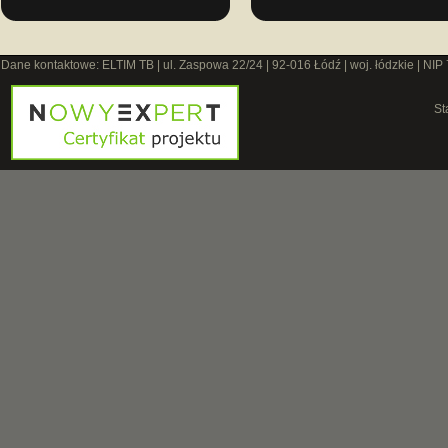
Dane kontaktowe: ELTIM TB | ul. Zaspowa 22/24 | 92-016 Łódź | woj. łódzkie | NIP
St
O 