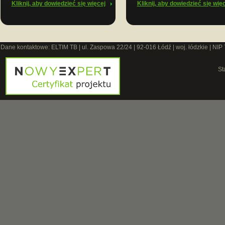
Kliknij, aby dowiedzieć się więcej
Kliknij, aby dowiedzieć się wię
Dane kontaktowe: ELTIM TB | ul. Zaspowa 22/24 | 92-016 Łódź | woj. łódzkie | NIP
St
O 