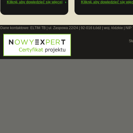
Kliknij, aby dowiedzieć się więcej
Kliknij, aby dowiedzieć się wię
Dane kontaktowe: ELTIM TB | ul. Zaspowa 22/24 | 92-016 Łódź | woj. łódzkie | NIP
St
O 