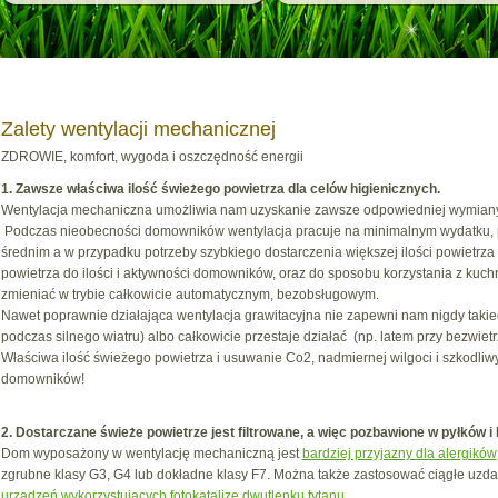
Zalety wentylacji mechanicznej
ZDROWIE, komfort, wygoda i oszczędność energii
1. Zawsze właściwa ilość świeżego powietrza dla celów higienicznych.
Wentylacja mechaniczna umożliwia nam uzyskanie zawsze odpowiedniej wymiany
Podczas nieobecności domowników wentylacja pracuje na minimalnym wydatku, 
średnim a w przypadku potrzeby szybkiego dostarczenia większej ilości powietr
powietrza do ilości i aktywności domowników, oraz do sposobu korzystania z kuchn
zmieniać w trybie całkowicie automatycznym, bezobsługowym.
Nawet poprawnie działająca wentylacja grawitacyjna nie zapewni nam nigdy takieg
podczas silnego wiatru) albo całkowicie przestaje działać (np. latem przy bezwiet
Właściwa ilość świeżego powietrza i usuwanie Co2, nadmiernej wilgoci i szkodliw
domowników!
2. Dostarczane świeże powietrze jest filtrowane, a więc pozbawione w pyłków i 
Dom wyposażony w wentylację mechaniczną jest
bardziej przyjazny dla alergików
zgrubne klasy G3, G4 lub dokładne klasy F7. Można także zastosować ciągłe uz
urządzeń wykorzystujących fotokatalizę dwutlenku tytanu
.