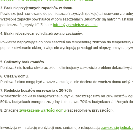
3. Brak nieprzyjemnych zapachów w domu.
Powietrze jest nawiewane do pomieszczeń czystych (pokoje) a i usuwane z brudnych (
Wszystkie zapachy powstające w pomieszczeniach „brudnych” są natychmiast usu
pomieszczeń „czystych”. Zobacz
jak krąży powietrze w domu
.
4. Brak niebezpiecznych dla zdrowia przeciągów.
Powietrze napływające do pomieszczeń ma temperaturę zbliżona do temperatury w
poprzez otwieranie okien, a więc nie występują przeciągi ani nieprzyjemny napły
5. Całkowity brak owadów.
Ponieważ nie trzeba otwierać okien, eliminujemy całkowicie problem dokuczliwy
6. Cisza w domu.
Ponieważ okna mogą być zawsze zamknięte, nie dociera do wnętrza domu uciążliw
7. Redukcja kosztów ogrzewania o 20-70%
W zależności od klasy energetycznej budynku zaoszczędzimy od 20% kosztów ogr
50% w budynkach energooszczędnych do nawet 70% w budynkach zbliżonych do
8. Znaczne
zwiększenie wartości domu
(szczególnie w przyszłości).
Inwestycja w instalację wentylacji mechanicznej z rekuperacją
zawsze się jednak 