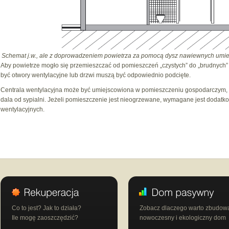
Schemat j.w., ale z doprowadzeniem powietrza za pomocą dysz nawiewnych umies
Aby powietrze mogło się przemieszczać od pomieszczeń „czystych” do „brudnych
być otwory wentylacyjne lub drzwi muszą być odpowiednio podcięte.
Centrala wentylacyjna może być umiejscowiona w pomieszczeniu gospodarczym, w 
dala od sypialni. Jeżeli pomieszczenie jest nieogrzewane, wymagane jest dodatko
wentylacyjnych.
Co to jest? Jak to działa?
Zobacz dlaczego warto zbudow
Ile mogę zaoszczędzić?
nowoczesny i ekologiczny dom