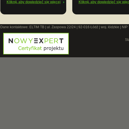
Kliknij, aby dowiedzieć się więcej
Kliknij, aby dowiedzieć się wię
Dane kontaktowe: ELTIM TB | ul. Zaspowa 22/24 | 92-016 Łódź | woj. łódzkie | NIP
St
O 