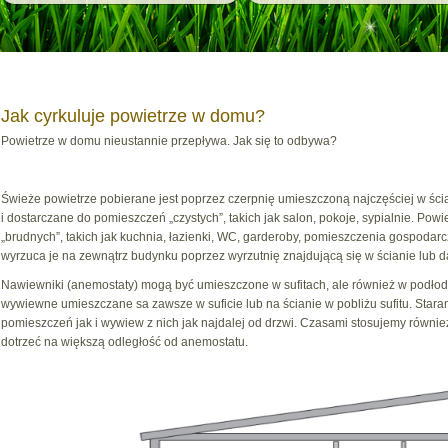
Jak cyrkuluje powietrze w domu?
Powietrze w domu nieustannie przepływa. Jak się to odbywa?
Świeże powietrze pobierane jest poprzez czerpnię umieszczoną najczęściej w ścian
i dostarczane do pomieszczeń „czystych”, takich jak salon, pokoje, sypialnie. Po
„brudnych”, takich jak kuchnia, łazienki, WC, garderoby, pomieszczenia gospodarcz
wyrzuca je na zewnątrz budynku poprzez wyrzutnię znajdującą się w ścianie lub 
Nawiewniki (anemostaty) mogą być umieszczone w sufitach, ale również w podłodz
wywiewne umieszczane sa zawsze w suficie lub na ścianie w pobliżu sufitu. Sta
pomieszczeń jak i wywiew z nich jak najdalej od drzwi. Czasami stosujemy równi
dotrzeć na większą odległość od anemostatu.